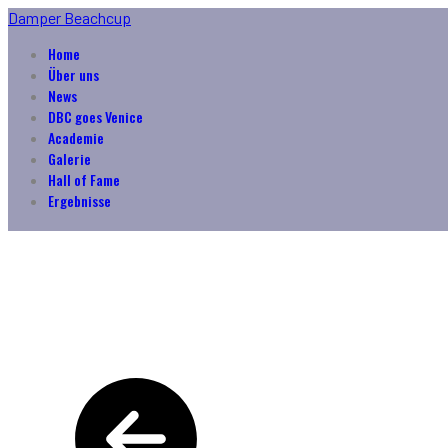
Damper Beachcup
Home
Über uns
News
DBC goes Venice
Academie
Galerie
Hall of Fame
Ergebnisse