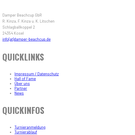
Damper Beachcup GbR
R. Kinza, F. Kinza u. K. Litschen
Schlagballkoppel 2
24354 Kosel
info(at)damper-beachcup.de
QUICKLINKS
Impressum / Datenschutz
Hall of Fame
Über uns
Partner
News
QUICKINFOS
Turnieranmeldung
Turnierablauf