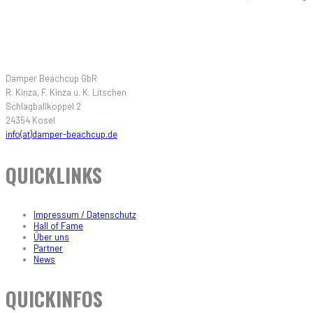
KONTAKT
Damper Beachcup GbR
R. Kinza, F. Kinza u. K. Litschen
Schlagballkoppel 2
24354 Kosel
info(at)damper-beachcup.de
QUICKLINKS
Impressum / Datenschutz
Hall of Fame
Über uns
Partner
News
QUICKINFOS