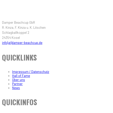
KONTAKT
Damper Beachcup GbR
R. Kinza, F. Kinza u. K. Litschen
Schlagballkoppel 2
24354 Kosel
info(at)damper-beachcup.de
QUICKLINKS
Impressum / Datenschutz
Hall of Fame
Über uns
Partner
News
QUICKINFOS