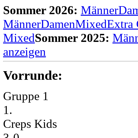
Sommer 2026:
Männer
Da
Männer
Damen
Mixed
Extra
Mixed
Sommer 2025:
Männ
anzeigen
Vorrunde:
Gruppe 1
1.
Creps Kids
3-0